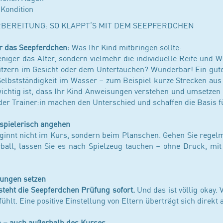
 Kondition
ORBEREITUNG: SO KLAPPT’S MIT DEM SEEPFERDCHEN
r das Seepferdchen:
Was Ihr Kind mitbringen sollte:
niger das Alter, sondern vielmehr die individuelle Reife und 
itzern im Gesicht oder dem Untertauchen? Wunderbar! Ein gutes
Selbstständigkeit im Wasser – zum Beispiel kurze Strecken aus
ichtig ist, dass Ihr Kind Anweisungen verstehen und umsetzen 
der Trainer:in machen den Unterschied und schaffen die Basis 
pielerisch angehen
beginnt nicht im Kurs, sondern beim Planschen. Gehen Sie rege
ball, lassen Sie es nach Spielzeug tauchen – ohne Druck, mit
tungen setzen
steht die Seepferdchen Prüfung sofort.
Und das ist völlig okay. 
fühlt. Eine positive Einstellung von Eltern überträgt sich direkt 
 – auch außerhalb des Kurses