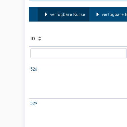
verfügbare Kurse
verfügbare E
ID
526
529