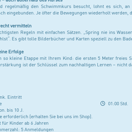
d regelmäßig den Schwimmkurs besucht, lohnt es sich, an 
sch eingebunden. Je öfter die Bewegungen wiederholt werden, de
echt vermitteln
ichtigsten Regeln mit einfachen Sätzen. „Spring nie ins Wass
hlst“. Es gibt tolle Bilderbücher und Karten speziell zu den Ba
eine Erfolge
ch so kleine Etappe mit Ihrem Kind: die ersten 5 Meter freie
Verstärkung ist der Schlüssel zum nachhaltigen Lernen – nicht
k. Eintritt
e
01:00 Std.
n. bis 10 J.
rforderlich (erhalten Sie bei uns im Shop).
t für Kinder ab 6 Jahren
ehmerzahl: 5 Anmeldungen