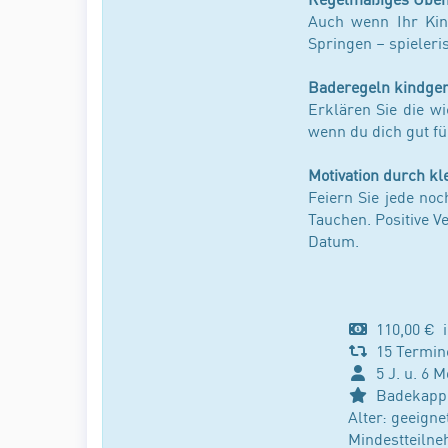
Auch wenn Ihr Kin
Springen – spieleri
Baderegeln kindger
Erklären Sie die w
wenn du dich gut fü
Motivation durch kl
Feiern Sie jede no
Tauchen. Positive 
Datum.
110,00 € in
15 Termin
5 J. u. 6 Mo
Badekappe e
Alter: geeigne
Mindestteiln